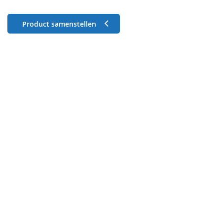
Product samenstellen
Gekleurde enveloppen
Metallic enveloppen
Kraft enveloppen
Deze optie is momenteel niet leverbaar
Witte enveloppen
160 x 160 mm