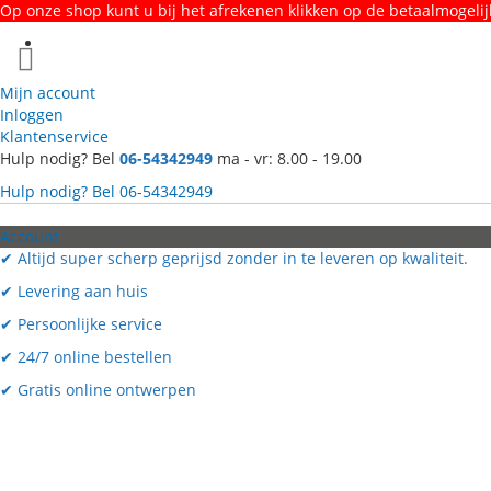
Op onze shop kunt u bij het afrekenen klikken op de betaalmogel
Ga
naar
de
Mijn account
inhoud
Inloggen
Klantenservice
Hulp nodig? Bel
06-54342949
ma - vr: 8.00 - 19.00
Hulp nodig? Bel
06-54342949
Account
✔
Altijd super scherp geprijsd zonder in te leveren op kwaliteit.
✔
Levering aan huis
✔
Persoonlijke service
✔
24/7 online bestellen
✔
Gratis online ontwerpen