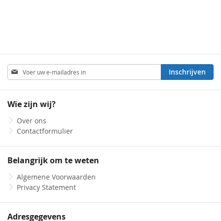
Abonneer
Inschrijven
u
op
onze
Wie zijn wij?
nieuwsbrief
Over ons
Contactformulier
Belangrijk om te weten
Algemene Voorwaarden
Privacy Statement
Adresgegevens