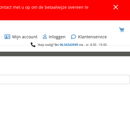
ontact met u op om de betaalwijze overeen te
Wi
Mijn account
Inloggen
Klantenservice
06-54342949
Hulp nodig? Bel
ma - vr: 8.00 - 19.00