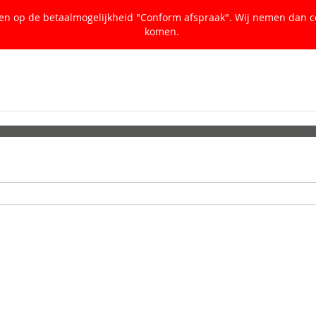
ken op de betaalmogelijkheid "Conform afspraak". Wij nemen dan c
komen.