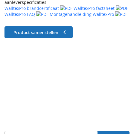
aanleverspecificaties.
WalltexPro brandcertificaat
WalltexPro factsheet
WalltexPro FAQ
Montagehandleiding WalltexPro
Product samenstellen
Abonneer