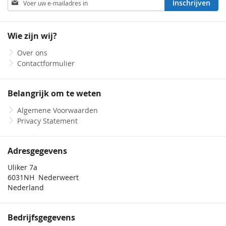
Inschrijven
u
op
onze
Wie zijn wij?
nieuwsbrief
Over ons
Contactformulier
Belangrijk om te weten
Algemene Voorwaarden
Privacy Statement
Adresgegevens
Uliker 7a
6031NH Nederweert
Nederland
Bedrijfsgegevens