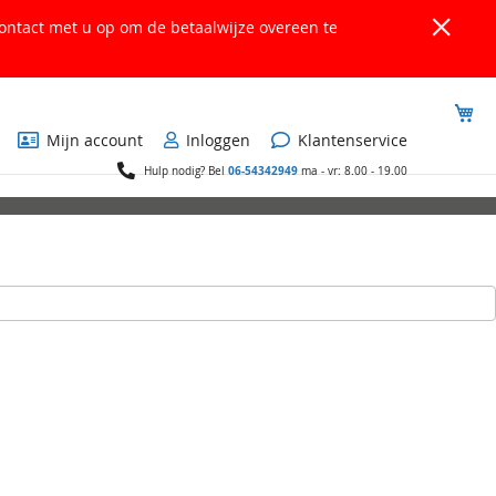
ontact met u op om de betaalwijze overeen te
Wi
Mijn account
Inloggen
Klantenservice
06-54342949
Hulp nodig? Bel
ma - vr: 8.00 - 19.00