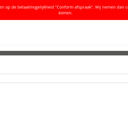
ken op de betaalmogelijkheid "Conform afspraak". Wij nemen dan c
komen.