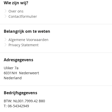
Wie zijn wij?
nieuwsbrief
Over ons
Contactformulier
Belangrijk om te weten
Algemene Voorwaarden
Privacy Statement
Adresgegevens
Uliker 7a
6031NH Nederweert
Nederland
Bedrijfsgegevens
BTW: NL001.7999.42 B80
T: 06-54342949