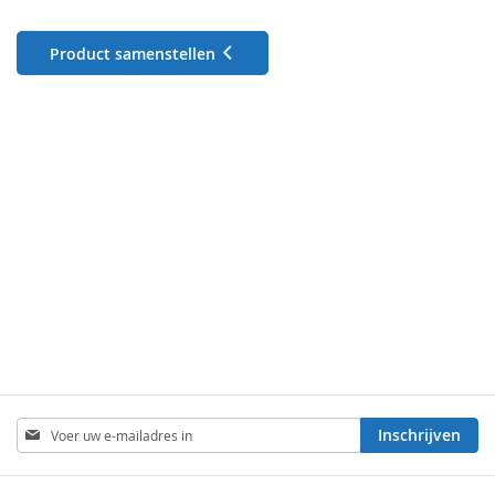
Product samenstellen
Abonneer
Inschrijven
u
op
onze