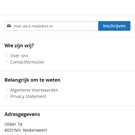
Abonneer
Inschrijven
u
op
onze
Wie zijn wij?
nieuwsbrief
Over ons
Contactformulier
Belangrijk om te weten
Algemene Voorwaarden
Privacy Statement
Adresgegevens
Uliker 7a
6031NH Nederweert