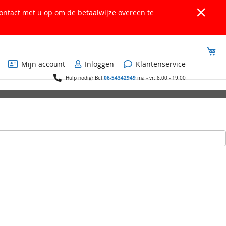
ontact met u op om de betaalwijze overeen te
Wi
Mijn account
Inloggen
Klantenservice
06-54342949
Hulp nodig? Bel
ma - vr: 8.00 - 19.00