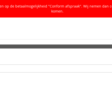
ken op de betaalmogelijkheid "Conform afspraak". Wij nemen dan c
komen.