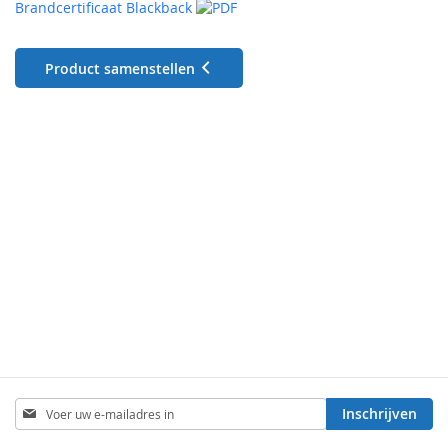
Brandcertificaat Blackback
Product samenstellen
Abonneer
Inschrijven
u
op