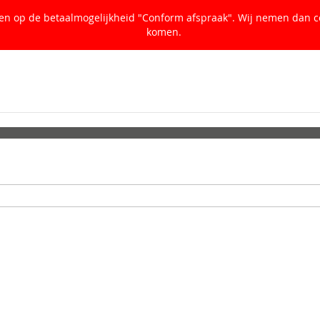
ken op de betaalmogelijkheid "Conform afspraak". Wij nemen dan c
komen.