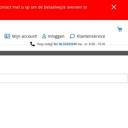
ontact met u op om de betaalwijze overeen te
Wi
Mijn account
Inloggen
Klantenservice
06-54342949
Hulp nodig? Bel
ma - vr: 8.00 - 19.00